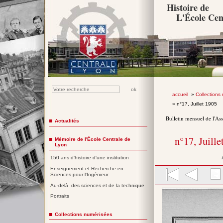
Histoire de
L'École Cen
accueil
»
Collections
» n°17, Juillet 1905
Bulletin mensuel de l'As
Actualités
n°17, Juille
Mémoire de l'École Centrale de
Lyon
150 ans d'histoire d'une institution
Enseignement et Recherche en
Sciences pour l'Ingénieur
Au-delà des sciences et de la technique
Portraits
Collections numérisées