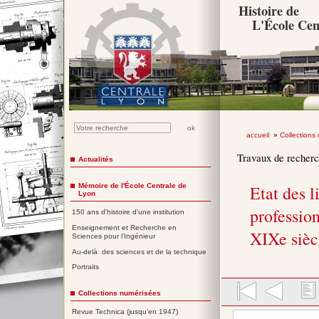
Histoire de
L'École Cen
accueil
»
Collections
Travaux de recher
Actualités
Mémoire de l'École Centrale de
Etat des l
Lyon
professio
150 ans d'histoire d'une institution
Enseignement et Recherche en
XIXe sièc
Sciences pour l'Ingénieur
Au-delà des sciences et de la technique
Portraits
Collections numérisées
Revue Technica (jusqu'en 1947)