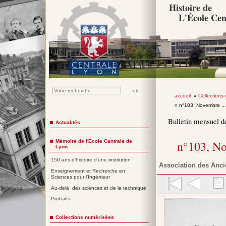
Histoire de
L'École Cen
accueil
»
Collections
» n°103, Novembre ..
Bulletin mensuel d
Actualités
Mémoire de l'École Centrale de
n°103, N
Lyon
150 ans d'histoire d'une institution
Association des Anci
Enseignement et Recherche en
Sciences pour l'Ingénieur
Au-delà des sciences et de la technique
Portraits
Collections numérisées