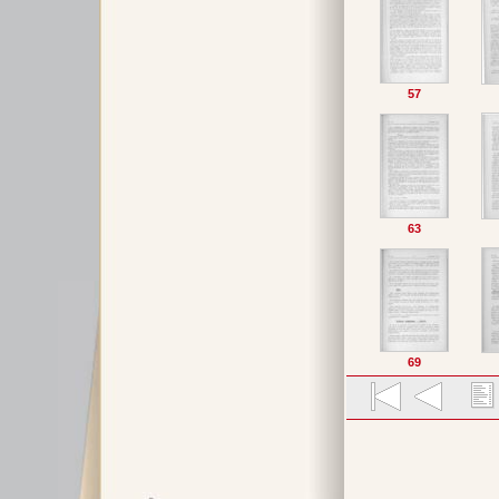
57
63
69