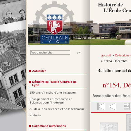
Histoire de
L'École Cen
accueil
»
Collections
» n°154, Décembre ..
Bulletin mensuel d
Actualités
Mémoire de l'École Centrale de
n°154, D
Lyon
150 ans d'histoire d'une institution
Association des Anci
Enseignement et Recherche en
Sciences pour l'Ingénieur
Au-delà des sciences et de la technique
Portraits
Collections numérisées