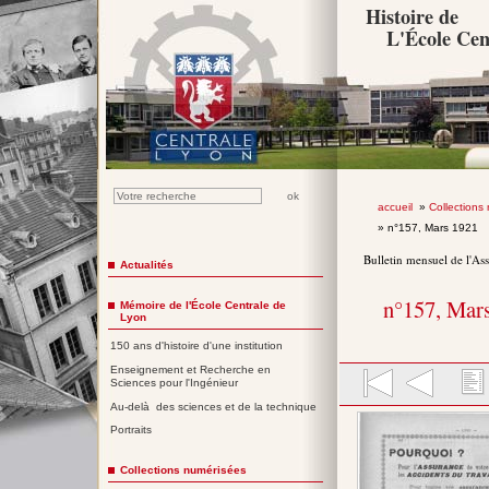
Histoire de
L'École Cen
accueil
»
Collections
» n°157, Mars 1921
Bulletin mensuel de l'As
Actualités
n°157, Mar
Mémoire de l'École Centrale de
Lyon
150 ans d'histoire d'une institution
Enseignement et Recherche en
Sciences pour l'Ingénieur
Au-delà des sciences et de la technique
Portraits
Collections numérisées