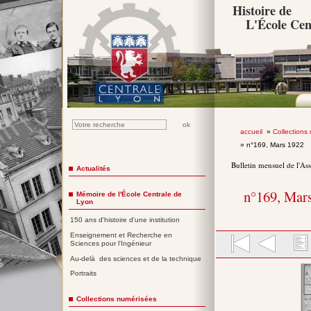
Histoire de
L'École Cen
accueil
»
Collections
» n°169, Mars 1922
Bulletin mensuel de l'As
Actualités
n°169, Mar
Mémoire de l'École Centrale de
Lyon
150 ans d'histoire d'une institution
Enseignement et Recherche en
Sciences pour l'Ingénieur
Au-delà des sciences et de la technique
Portraits
Collections numérisées