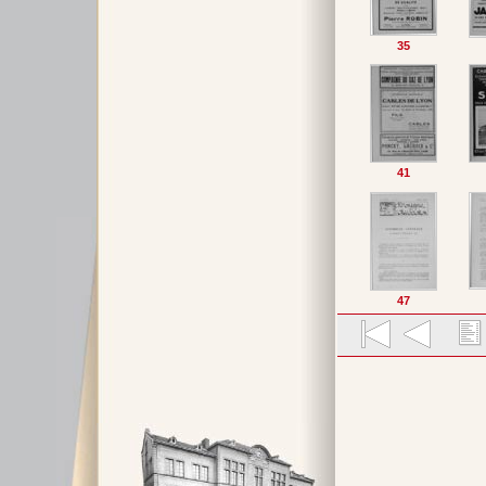
35
41
47