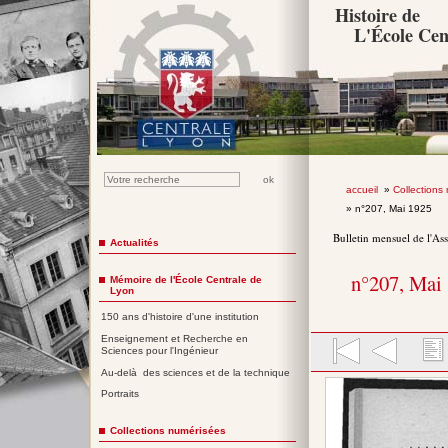
Histoire de
L'École Cen
accueil
»
Collections
» n°207, Mai 1925
Bulletin mensuel de l'As
Actualités
n°207, Mai
Mémoire de l'École Centrale de
Lyon
150 ans d'histoire d'une institution
Enseignement et Recherche en
Sciences pour l'Ingénieur
Au-delà des sciences et de la technique
Portraits
Collections numérisées