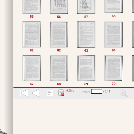
58
55
56
57
61
62
64
63
70
67
68
69
9,2Mo
Image
/ 148