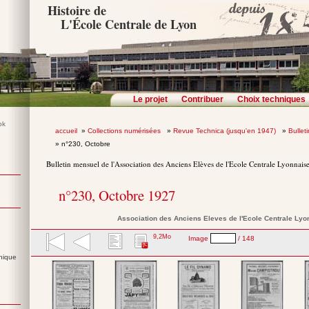
Histoire de
L'École Centrale de Lyon
Le projet
Contribuer
Choix techniques
accueil
»
Collections numérisées
»
Revue Technica (jusqu'en 1947)
»
Bullet
» n°230, Octobre
Bulletin mensuel de l'Association des Anciens Elèves de l'Ecole Centrale Lyonnais
n°230, Octobre 1927
Association des Anciens Eleves de l'Ecole Centrale Lyo
9,2Mo
Image
/ 148
nique