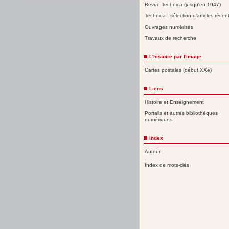
Revue Technica (jusqu'en 1947)
Technica - sélection d'articles récen
Ouvrages numérisés
Travaux de recherche
L'histoire par l'image
Cartes postales (début XXe)
Liens
Histoire et Enseignement
Portails et autres bibliothèques
numériques
Index
Auteur
Index de mots-clés