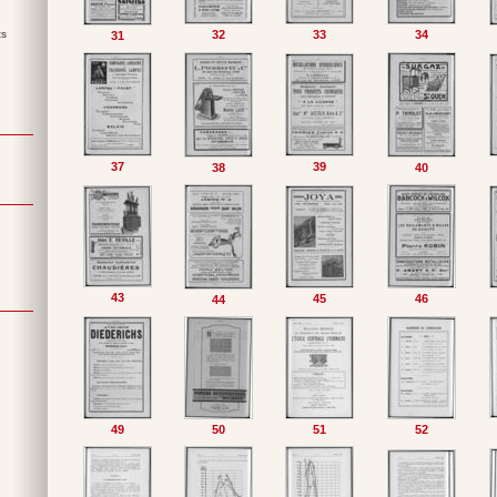
32
33
34
ts
31
37
39
38
40
43
45
46
44
49
50
51
52