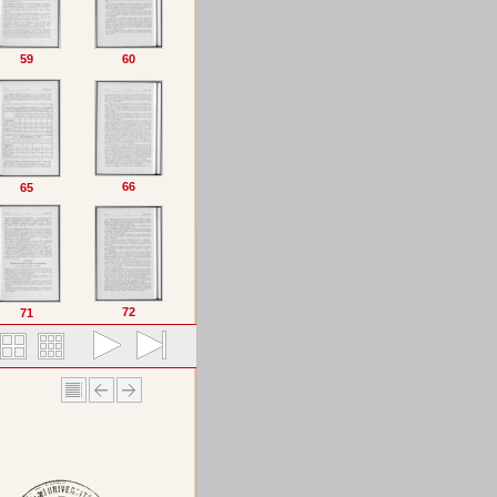
59
60
66
65
72
71