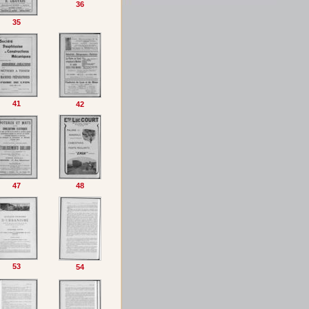
36
35
41
42
47
48
53
54