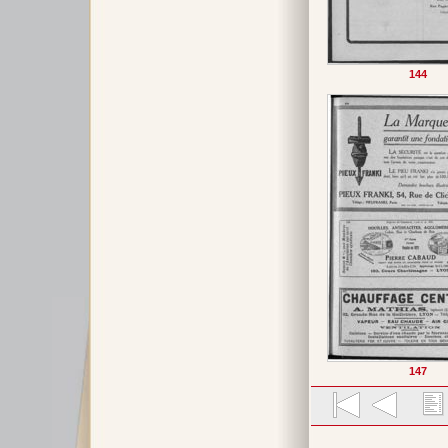
144
147