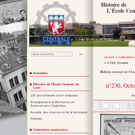
Histoire de
L'École Cen
accueil
»
Collections
» n°230, Octobre
Bulletin mensuel de l'As
Actualités
n°230, Oct
Mémoire de l'École Centrale de
Lyon
As
150 ans d'histoire d'une institution
Enseignement et Recherche en
Sciences pour l'Ingénieur
Au-delà des sciences et de la technique
Portraits
Collections numérisées