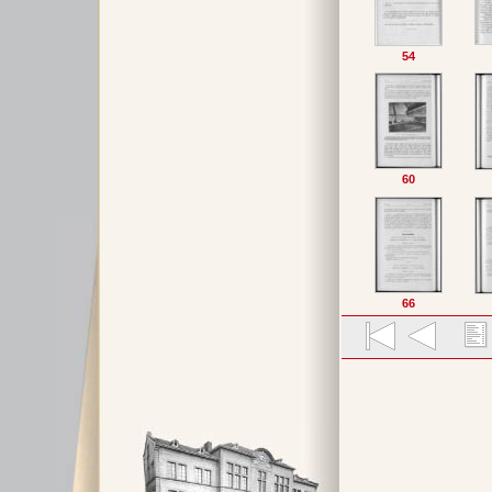
54
60
66