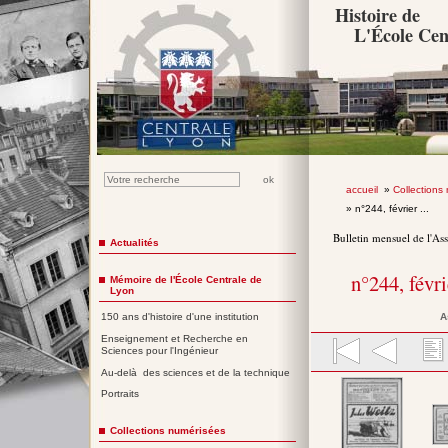
Histoire de
L'École Cen
accueil
»
Collections
» n°244, février ...
Bulletin mensuel de l'As
Actualités
n°244, févr
Mémoire de l'École Centrale de
Lyon
A
150 ans d'histoire d'une institution
Enseignement et Recherche en
Sciences pour l'Ingénieur
Au-delà des sciences et de la technique
Portraits
Collections numérisées