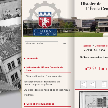
Histoire de
L'École Cen
accueil
»
Collections
» n°257, Juin 1930
Bulletin mensuel de l'As
Actualités
n°257, Juin
Mémoire de l'École Centrale de
Lyon
150 ans d'histoire d'une institution
Enseignement et Recherche en
Sciences pour l'Ingénieur
Au-delà des sciences et de la technique
Portraits
Collections numérisées