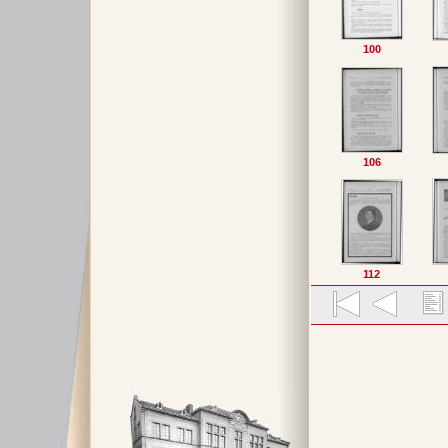
100
106
112