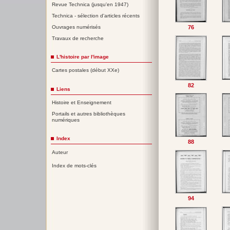
Revue Technica (jusqu'en 1947)
Technica - sélection d'articles récents
Ouvrages numérisés
76
Travaux de recherche
L'histoire par l'image
Cartes postales (début XXe)
82
Liens
Histoire et Enseignement
Portails et autres bibliothèques
numériques
Index
88
Auteur
Index de mots-clés
94