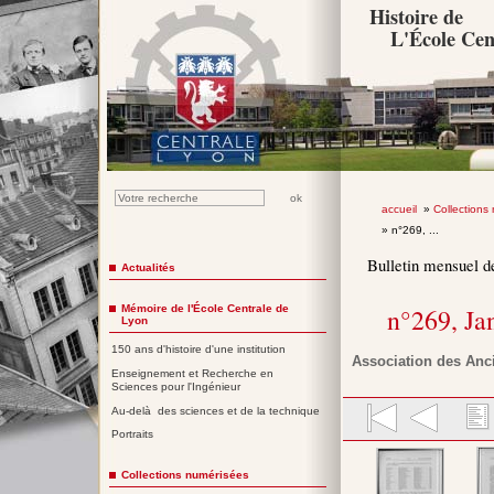
Histoire de
L'École Cen
accueil
»
Collections
» n°269, ...
Bulletin mensuel d
Actualités
Mémoire de l'École Centrale de
n°269, Ja
Lyon
150 ans d'histoire d'une institution
Association des Anc
Enseignement et Recherche en
Sciences pour l'Ingénieur
Au-delà des sciences et de la technique
Portraits
Collections numérisées