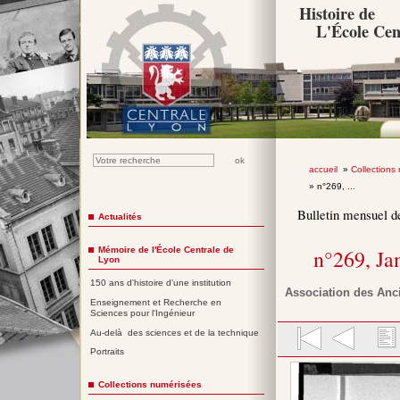
Histoire de
L'École Cen
accueil
»
Collections
» n°269, ...
Bulletin mensuel d
Actualités
Mémoire de l'École Centrale de
n°269, Ja
Lyon
150 ans d'histoire d'une institution
Association des Anc
Enseignement et Recherche en
Sciences pour l'Ingénieur
Au-delà des sciences et de la technique
Portraits
Collections numérisées