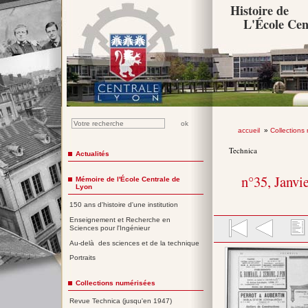
Histoire de
L'École Cen
accueil
»
Collections
Technica
Actualités
n°35, Janvi
Mémoire de l'École Centrale de
Lyon
150 ans d'histoire d'une institution
Enseignement et Recherche en
Sciences pour l'Ingénieur
Au-delà des sciences et de la technique
Portraits
Collections numérisées
Revue Technica (jusqu'en 1947)