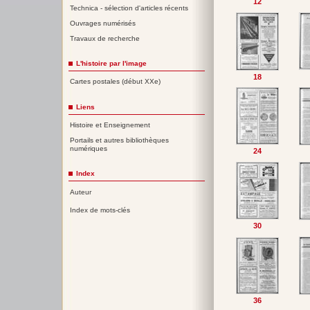
12
Technica - sélection d'articles récents
Ouvrages numérisés
Travaux de recherche
L'histoire par l'image
18
Cartes postales (début XXe)
Liens
Histoire et Enseignement
Portails et autres bibliothèques
numériques
24
Index
Auteur
Index de mots-clés
30
36