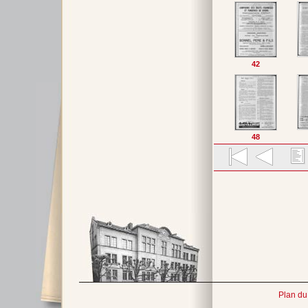
42
48
Plan du 