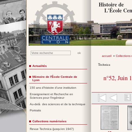
Histoire de
L'École Cen
accueil
»
Collections
Technica
Actualités
n°52, Juin 
Mémoire de l'École Centrale de
Lyon
150 ans d'histoire d'une institution
Enseignement et Recherche en
Sciences pour l'Ingénieur
Au-delà des sciences et de la technique
Portraits
Collections numérisées
Revue Technica (jusqu'en 1947)