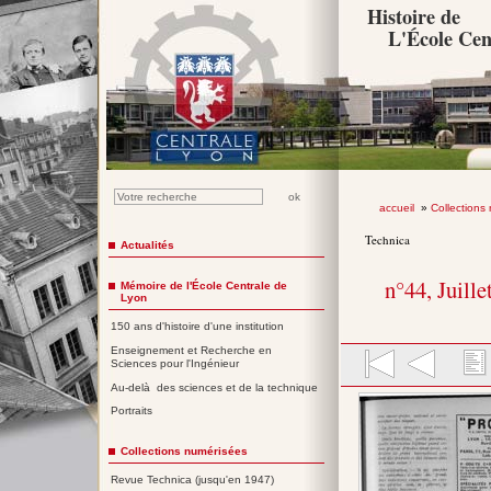
Histoire de
L'École Cen
accueil
»
Collections
Technica
Actualités
n°44, Juille
Mémoire de l'École Centrale de
Lyon
150 ans d'histoire d'une institution
Enseignement et Recherche en
Sciences pour l'Ingénieur
Au-delà des sciences et de la technique
Portraits
Collections numérisées
Revue Technica (jusqu'en 1947)