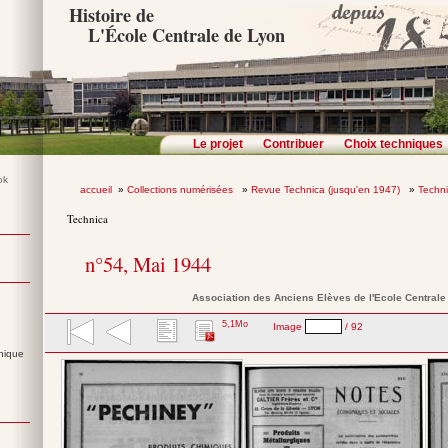
Histoire de
L'École Centrale de Lyon
Le projet
Contribuer
Choix techniques
accueil
»
Collections numérisées
»
Revue Technica (jusqu'en 1947)
»
Techn
Technica
n°54, Mai 1944
Association des Anciens Elèves de l'Ecole Central
5,1Mo
Image
/ 92
nique