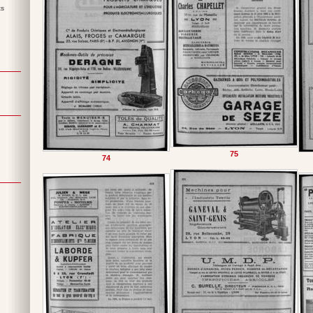
ts
75
74