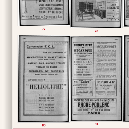
77
78
81
80