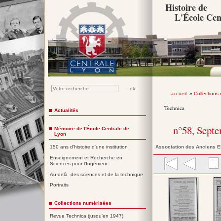
Histoire de
L'École Cen
accueil
»
Collections
Technica
Actualités
n°58, Sept
Mémoire de l'École Centrale de
Lyon
Association des Anciens E
150 ans d'histoire d'une institution
Enseignement et Recherche en
Sciences pour l'Ingénieur
Au-delà des sciences et de la technique
Portraits
Collections numérisées
Revue Technica (jusqu'en 1947)