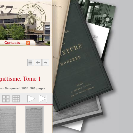
Contacts
agnétisme. Tome 1
sar
Becquerel
, 1834, 563 pages