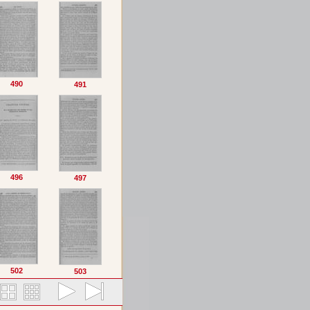
490
491
496
497
502
503