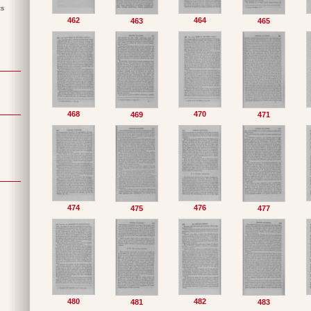
ts
462
464
463
465
468
470
469
471
474
476
475
477
480
482
481
483