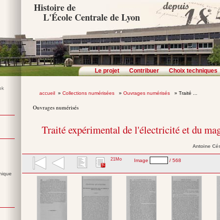
Histoire de
L'École Centrale de Lyon
Le projet
Contribuer
Choix techniques
accueil
»
Collections numérisées
»
Ouvrages numérisés
» Traité ...
Ouvrages numérisés
Traité expérimental de l'électricité et du m
Antoine Cé
21Mo
Image
/ 568
nique