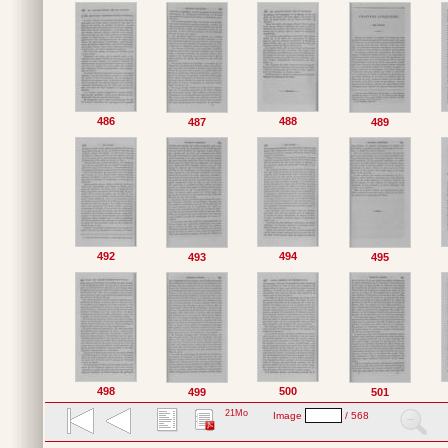
486
488
487
489
492
494
493
495
498
500
499
501
21Mo
Image
/ 568