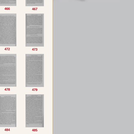
466
467
472
473
478
479
484
485