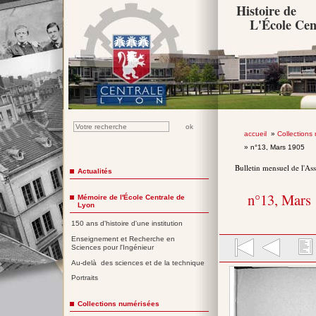
Histoire de
L'École Cen
accueil
»
Collections
» n°13, Mars 1905
Bulletin mensuel de l'As
Actualités
n°13, Mars
Mémoire de l'École Centrale de
Lyon
150 ans d'histoire d'une institution
Enseignement et Recherche en
Sciences pour l'Ingénieur
Au-delà des sciences et de la technique
Portraits
Collections numérisées