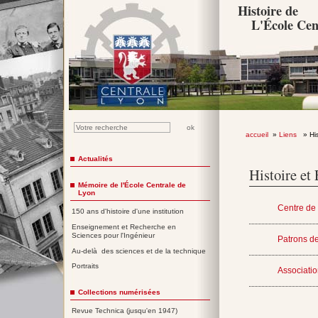
Histoire de
L'École Cen
accueil
»
Liens
» Hist
Actualités
Histoire et
Mémoire de l'École Centrale de
Lyon
Centre de 
150 ans d'histoire d'une institution
Enseignement et Recherche en
Sciences pour l'Ingénieur
Patrons d
Au-delà des sciences et de la technique
Portraits
Associatio
Collections numérisées
Revue Technica (jusqu'en 1947)