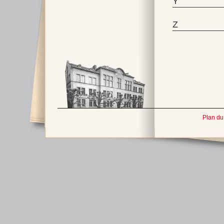
Y
Z
Plan du 