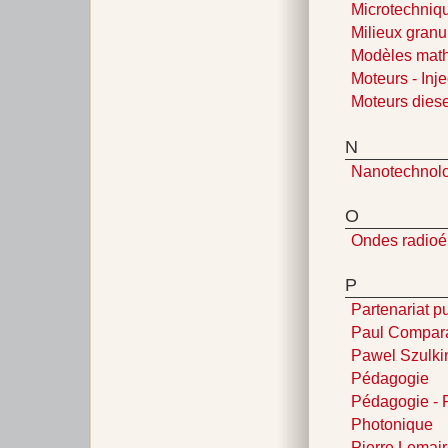
Microtechniq
Milieux granu
Modèles mat
Moteurs - Inj
Moteurs diese
N
Nanotechnol
O
Ondes radioé
P
Partenariat pu
Paul Compar
Pawel Szulki
Pédagogie
Pédagogie - 
Photonique
Pierre Lemai