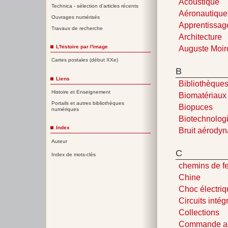
Acoustique
Technica - sélection d'articles récents
Aéronautique
Ouvrages numérisés
Apprentissag
Travaux de recherche
Architecture
Auguste Moir
L'histoire par l'image
Cartes postales (début XXe)
B
Liens
Bibliothèque
Histoire et Enseignement
Biomatériaux
Portails et autres bibliothèques
Biopuces
numériques
Biotechnolog
Index
Bruit aérody
Auteur
C
Index de mots-clés
chemins de fe
Chine
Choc électri
Circuits intég
Collections
Commande au