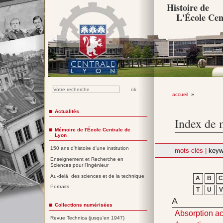
Histoire de
L'École Cen
accueil
»
Actualités
Index de 
Mémoire de l'École Centrale de
Lyon
150 ans d'histoire d'une institution
mots-clés |
keyw
Enseignement et Recherche en
Sciences pour l'Ingénieur
Au-delà des sciences et de la technique
A
B
Portraits
T
U
V
A
Collections numérisées
Absorption a
Revue Technica (jusqu'en 1947)