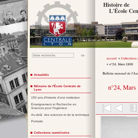
Histoire de
L'École Cen
accueil
»
Collections
» n°24, Mars 1906
Bulletin mensuel de l'As
Actualités
n°24, Mars
Mémoire de l'École Centrale de
Lyon
150 ans d'histoire d'une institution
Enseignement et Recherche en
Sciences pour l'Ingénieur
Au-delà des sciences et de la technique
Portraits
Collections numérisées