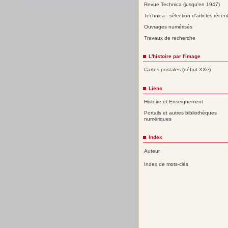
Revue Technica (jusqu'en 1947)
Technica - sélection d'articles récen
Ouvrages numérisés
Travaux de recherche
L'histoire par l'image
Cartes postales (début XXe)
Liens
Histoire et Enseignement
Portails et autres bibliothèques
numériques
Index
Auteur
Index de mots-clés