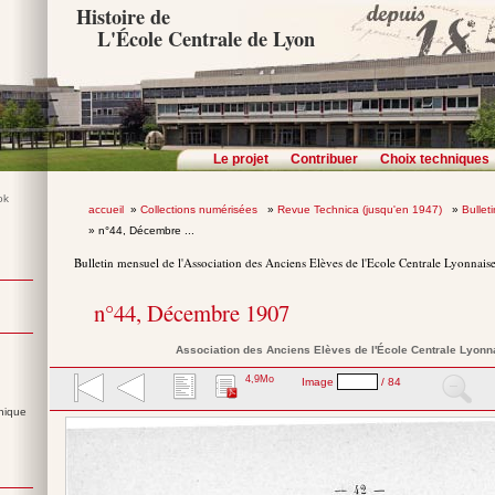
Histoire de
L'École Centrale de Lyon
Le projet
Contribuer
Choix techniques
accueil
»
Collections numérisées
»
Revue Technica (jusqu'en 1947)
»
Bullet
» n°44, Décembre ...
Bulletin mensuel de l'Association des Anciens Elèves de l'Ecole Centrale Lyonnais
n°44, Décembre 1907
Association des Anciens Elèves de l'École Centrale Lyonn
4,9Mo
Image
/ 84
nique