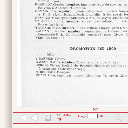
[44]
4,9Mo
Image
/ 84