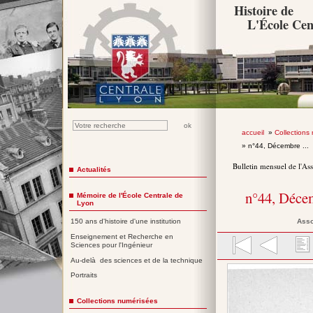
Histoire de
L'École Cen
accueil
»
Collections
» n°44, Décembre ...
Bulletin mensuel de l'As
Actualités
n°44, Déce
Mémoire de l'École Centrale de
Lyon
Asso
150 ans d'histoire d'une institution
Enseignement et Recherche en
Sciences pour l'Ingénieur
Au-delà des sciences et de la technique
Portraits
Collections numérisées