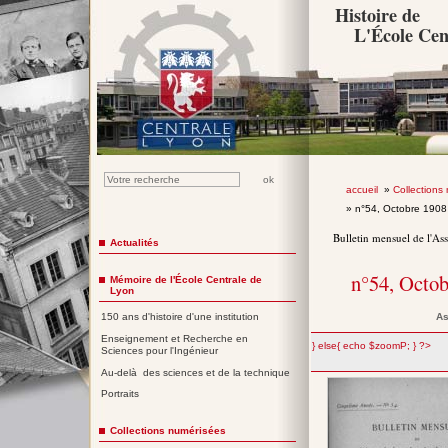
Histoire de
L'École Cen
accueil
»
Collections
» n°54, Octobre 190
Bulletin mensuel de l'As
Actualités
n°54, Octo
Mémoire de l'École Centrale de
Lyon
As
150 ans d'histoire d'une institution
Enseignement et Recherche en
";} else{ echo $zoomP; } ?>
Sciences pour l'Ingénieur
Au-delà des sciences et de la technique
Portraits
Collections numérisées