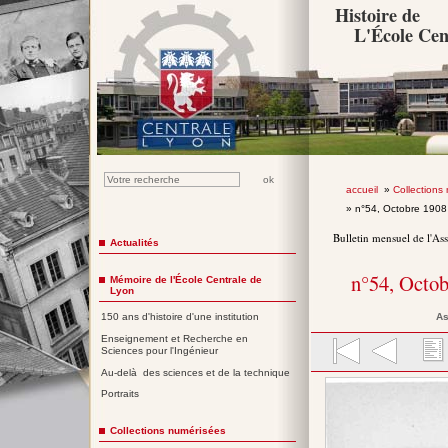
Histoire de
L'École Cen
accueil
»
Collections
» n°54, Octobre 190
Bulletin mensuel de l'As
Actualités
n°54, Octo
Mémoire de l'École Centrale de
Lyon
As
150 ans d'histoire d'une institution
Enseignement et Recherche en
Sciences pour l'Ingénieur
Au-delà des sciences et de la technique
Portraits
Collections numérisées