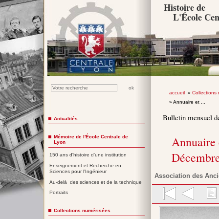
Histoire de
L'École Cen
accueil
»
Collections
» Annuaire et ...
Bulletin mensuel d
Actualités
Mémoire de l'École Centrale de
Annuaire 
Lyon
Décembre
150 ans d'histoire d'une institution
Enseignement et Recherche en
Sciences pour l'Ingénieur
Association des Anci
Au-delà des sciences et de la technique
Portraits
Collections numérisées