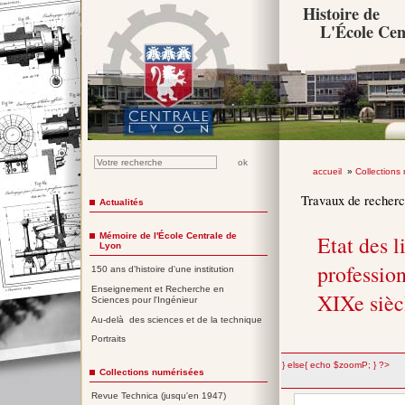
Histoire de
L'École Cen
accueil
»
Collections
Travaux de recher
Actualités
Mémoire de l'École Centrale de
Etat des l
Lyon
professio
150 ans d'histoire d'une institution
Enseignement et Recherche en
XIXe sièc
Sciences pour l'Ingénieur
Au-delà des sciences et de la technique
Portraits
";} else{ echo $zoomP; } ?>
Collections numérisées
Revue Technica (jusqu'en 1947)