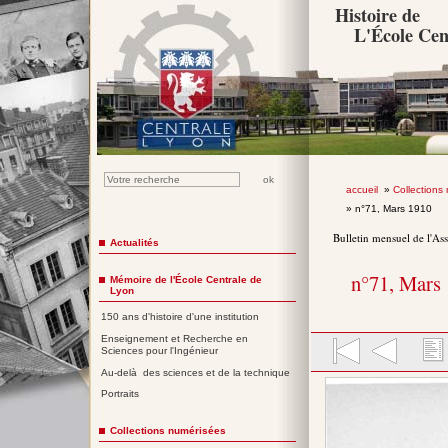
Histoire de
L'École Cen
accueil
»
Collections
» n°71, Mars 1910
Bulletin mensuel de l'As
Actualités
n°71, Mars
Mémoire de l'École Centrale de
Lyon
150 ans d'histoire d'une institution
Enseignement et Recherche en
Sciences pour l'Ingénieur
Au-delà des sciences et de la technique
Portraits
Collections numérisées