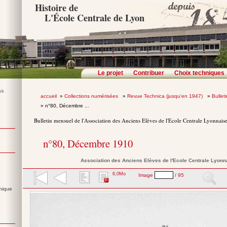
Histoire de
L'École Centrale de Lyon
Le projet
Contribuer
Choix techniques
accueil
»
Collections numérisées
»
Revue Technica (jusqu'en 1947)
»
Bullet
» n°80, Décembre ...
Bulletin mensuel de l'Association des Anciens Elèves de l'Ecole Centrale Lyonnais
n°80, Décembre 1910
Association des Anciens Elèves de l'Ecole Centrale Lyonn
6,0Mo
Image
/ 95
nique