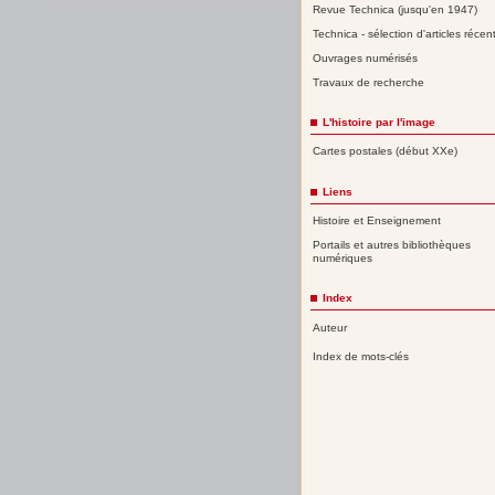
Revue Technica (jusqu'en 1947)
Technica - sélection d'articles récen
Ouvrages numérisés
Travaux de recherche
L'histoire par l'image
Cartes postales (début XXe)
Liens
Histoire et Enseignement
Portails et autres bibliothèques
numériques
Index
Auteur
Index de mots-clés