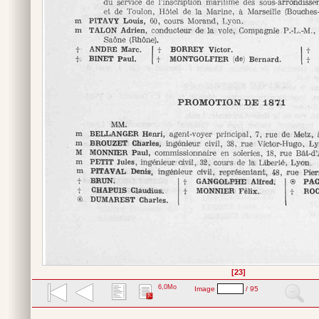
[23]
6,0Mo
Image
/ 95