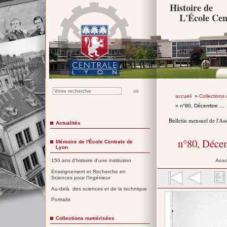
Histoire de
L'École Cen
accueil
»
Collections
» n°80, Décembre ...
Bulletin mensuel de l'As
Actualités
n°80, Déce
Mémoire de l'École Centrale de
Lyon
Asso
150 ans d'histoire d'une institution
Enseignement et Recherche en
Sciences pour l'Ingénieur
Au-delà des sciences et de la technique
Portraits
Collections numérisées