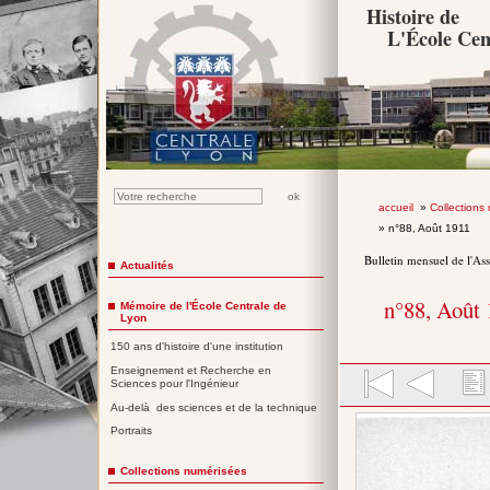
Histoire de
L'École Cen
accueil
»
Collections
» n°88, Août 1911
Bulletin mensuel de l'As
Actualités
n°88, Août
Mémoire de l'École Centrale de
Lyon
150 ans d'histoire d'une institution
Enseignement et Recherche en
Sciences pour l'Ingénieur
Au-delà des sciences et de la technique
Portraits
Collections numérisées