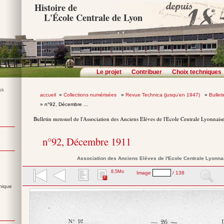
Histoire de
L'École Centrale de Lyon
Le projet
Contribuer
Choix techniques
accueil
»
Collections numérisées
»
Revue Technica (jusqu'en 1947)
»
Bullet
» n°92, Décembre ...
Bulletin mensuel de l'Association des Anciens Elèves de l'Ecole Centrale Lyonnais
n°92, Décembre 1911
Association des Anciens Elèves de l'Ecole Centrale Lyonna
8,5Mo
Image
/ 138
nique