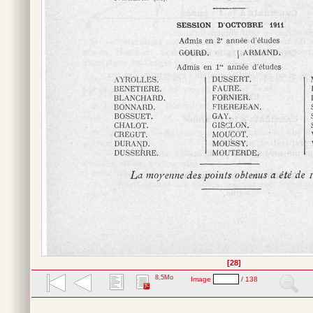
[28]
8,5Mo
Image
/ 138