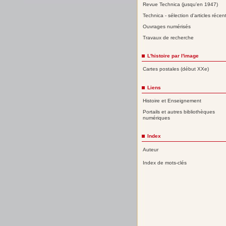
Revue Technica (jusqu'en 1947)
Technica - sélection d'articles récen
Ouvrages numérisés
Travaux de recherche
L'histoire par l'image
Cartes postales (début XXe)
Liens
Histoire et Enseignement
Portails et autres bibliothèques
numériques
Index
Auteur
Index de mots-clés