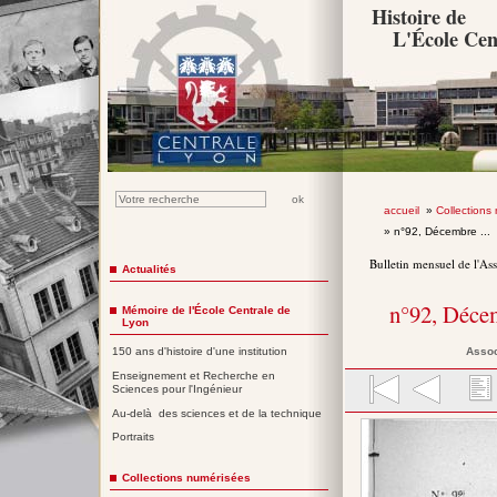
Histoire de
L'École Cen
accueil
»
Collections
» n°92, Décembre ...
Bulletin mensuel de l'As
Actualités
n°92, Déce
Mémoire de l'École Centrale de
Lyon
Assoc
150 ans d'histoire d'une institution
Enseignement et Recherche en
Sciences pour l'Ingénieur
Au-delà des sciences et de la technique
Portraits
Collections numérisées