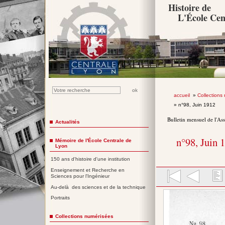
Histoire de
L'École Cen
accueil
»
Collections
» n°98, Juin 1912
Bulletin mensuel de l'As
Actualités
n°98, Juin 
Mémoire de l'École Centrale de
Lyon
150 ans d'histoire d'une institution
Enseignement et Recherche en
Sciences pour l'Ingénieur
Au-delà des sciences et de la technique
Portraits
Collections numérisées