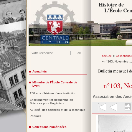
Histoire de
L'École Cen
accueil
»
Collections
» n°103, Novembre ..
Bulletin mensuel d
Actualités
Mémoire de l'École Centrale de
n°103, N
Lyon
150 ans d'histoire d'une institution
Association des Anci
Enseignement et Recherche en
Sciences pour l'Ingénieur
Au-delà des sciences et de la technique
Portraits
Collections numérisées