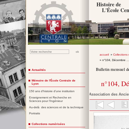
Histoire de
L'École Cen
accueil
»
Collections
» n°104, Décembre ..
Bulletin mensuel d
Actualités
Mémoire de l'École Centrale de
n°104, D
Lyon
150 ans d'histoire d'une institution
Association des Ancie
Enseignement et Recherche en
Sciences pour l'Ingénieur
Au-delà des sciences et de la technique
Portraits
Collections numérisées