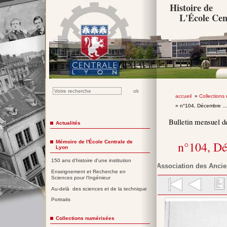
Histoire de
L'École Cen
accueil
»
Collections
» n°104, Décembre ..
Bulletin mensuel d
Actualités
Mémoire de l'École Centrale de
n°104, D
Lyon
150 ans d'histoire d'une institution
Association des Ancie
Enseignement et Recherche en
Sciences pour l'Ingénieur
Au-delà des sciences et de la technique
Portraits
Collections numérisées