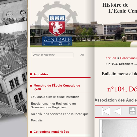
Histoire de
L'École Cen
accueil
»
Collections
» n°104, Décembre ..
Bulletin mensuel d
Actualités
Mémoire de l'École Centrale de
n°104, D
Lyon
150 ans d'histoire d'une institution
Association des Ancie
Enseignement et Recherche en
Sciences pour l'Ingénieur
Au-delà des sciences et de la technique
Portraits
Collections numérisées