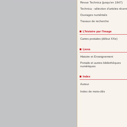
Revue Technica (jusqu'en 1947)
Technica - sélection d'articles récen
Ouvrages numérisés
Travaux de recherche
L'histoire par l'image
Cartes postales (début XXe)
Liens
Histoire et Enseignement
Portails et autres bibliothèques
numériques
Index
Auteur
Index de mots-clés