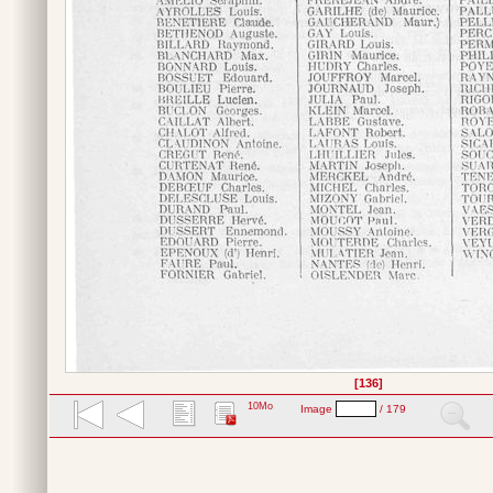
[136]
10Mo
Image
/ 179