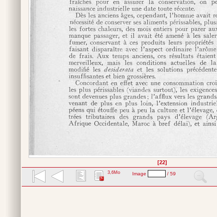
[22]
3,6Mo
Image
/ 59