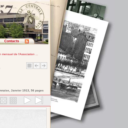
Contacts
in mensuel de l'Association ...
e
onnaise
, Janvier 1913, 56 pages