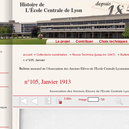
Histoire de
L'École Centrale de Lyon
Le projet
Contribuer
Choix techniques
accueil
»
Collections numérisées
»
Revue Technica (jusqu'en 1947)
»
Bullet
» n°105, Janvier
Bulletin mensuel de l'Association des Anciens Elèves de l'Ecole Centrale Lyonnais
n°105, Janvier 1913
Association des Anciens Eleves de l'Ecole Centrale Ly
3,6Mo
Image
/ 59
nique