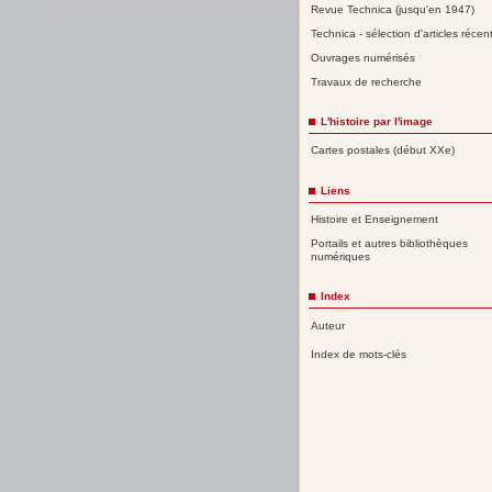
Revue Technica (jusqu'en 1947)
Technica - sélection d'articles récen
Ouvrages numérisés
Travaux de recherche
L'histoire par l'image
Cartes postales (début XXe)
Liens
Histoire et Enseignement
Portails et autres bibliothèques
numériques
Index
Auteur
Index de mots-clés