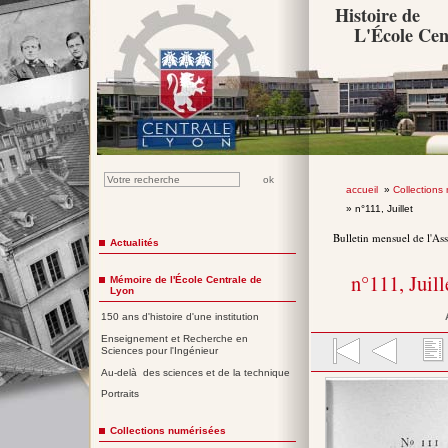
Histoire de
L'École Cen
accueil
»
Collections
» n°111, Juillet
Bulletin mensuel de l'As
Actualités
n°111, Juil
Mémoire de l'École Centrale de
Lyon
150 ans d'histoire d'une institution
Enseignement et Recherche en
Sciences pour l'Ingénieur
Au-delà des sciences et de la technique
Portraits
Collections numérisées