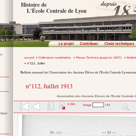
Histoire de
L'École Centrale de Lyon
Le projet
Contribuer
Choix techniques
accueil
»
Collections numérisées
»
Revue Technica (jusqu'en 1947)
»
Bullet
» n°112, Juillet
Bulletin mensuel de l'Association des Anciens Elèves de l'Ecole Centrale Lyonnais
n°112, Juillet 1913
Association des Anciens Eleves de l'Ecole Centrale
4,1Mo
Image
/ 63
nique