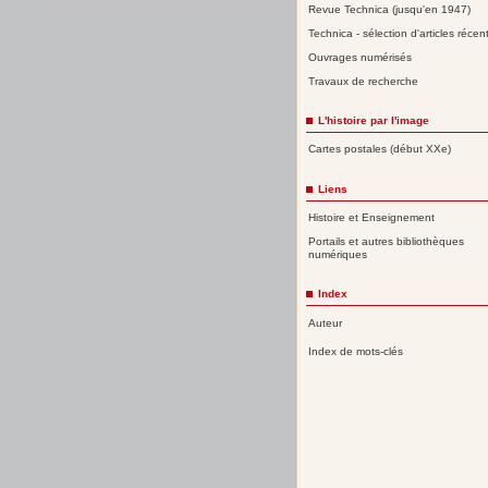
Revue Technica (jusqu'en 1947)
Technica - sélection d'articles récen
Ouvrages numérisés
Travaux de recherche
L'histoire par l'image
Cartes postales (début XXe)
Liens
Histoire et Enseignement
Portails et autres bibliothèques
numériques
Index
Auteur
Index de mots-clés