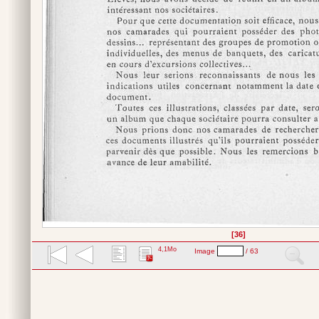
[36]
4,1Mo
Image
/ 63