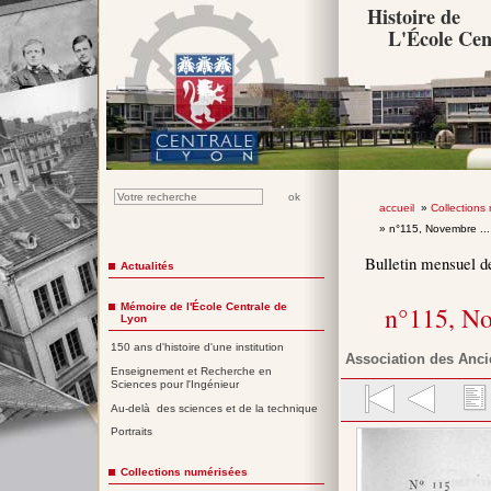
Histoire de
L'École Cen
accueil
»
Collections
» n°115, Novembre ..
Bulletin mensuel d
Actualités
Mémoire de l'École Centrale de
n°115, N
Lyon
150 ans d'histoire d'une institution
Association des Anci
Enseignement et Recherche en
Sciences pour l'Ingénieur
Au-delà des sciences et de la technique
Portraits
Collections numérisées