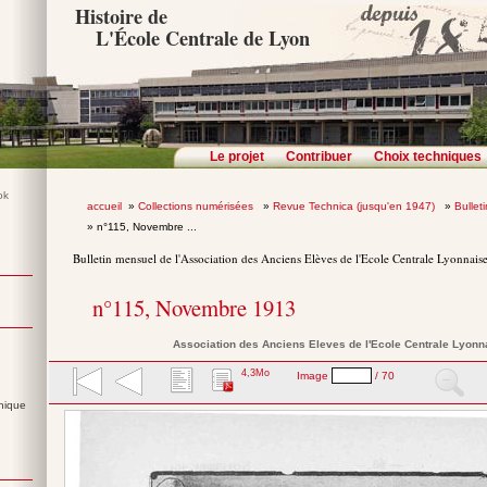
Histoire de
L'École Centrale de Lyon
Le projet
Contribuer
Choix techniques
accueil
»
Collections numérisées
»
Revue Technica (jusqu'en 1947)
»
Bullet
» n°115, Novembre ...
Bulletin mensuel de l'Association des Anciens Elèves de l'Ecole Centrale Lyonnais
n°115, Novembre 1913
Association des Anciens Eleves de l'Ecole Centrale Lyonn
4,3Mo
Image
/ 70
nique