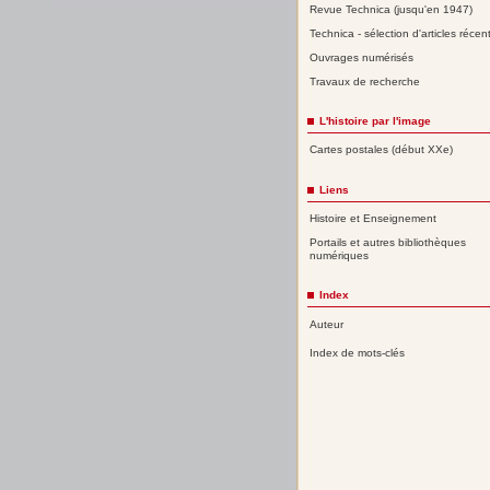
Revue Technica (jusqu'en 1947)
Technica - sélection d'articles récen
Ouvrages numérisés
Travaux de recherche
L'histoire par l'image
Cartes postales (début XXe)
Liens
Histoire et Enseignement
Portails et autres bibliothèques
numériques
Index
Auteur
Index de mots-clés