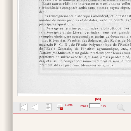
[64]
4,3Mo
Image
/ 70