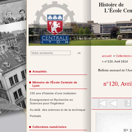
Histoire de
L'École Cen
accueil
»
Collections
» n°120, Avril 1914
Bulletin mensuel de l'As
Actualités
n°120, Avri
Mémoire de l'École Centrale de
Lyon
150 ans d'histoire d'une institution
Enseignement et Recherche en
Sciences pour l'Ingénieur
Au-delà des sciences et de la technique
Portraits
Collections numérisées