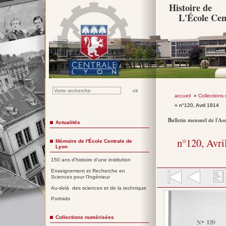
Histoire de
L'École Cen
accueil
»
Collections
» n°120, Avril 1914
Bulletin mensuel de l'As
Actualités
n°120, Avri
Mémoire de l'École Centrale de
Lyon
150 ans d'histoire d'une institution
Enseignement et Recherche en
Sciences pour l'Ingénieur
Au-delà des sciences et de la technique
Portraits
Collections numérisées