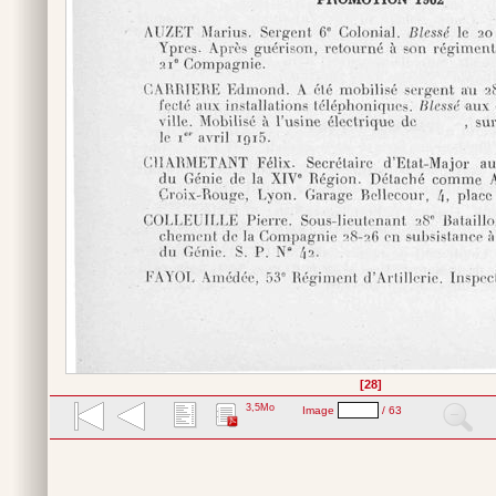
[28]
3,5Mo
Image
/ 63