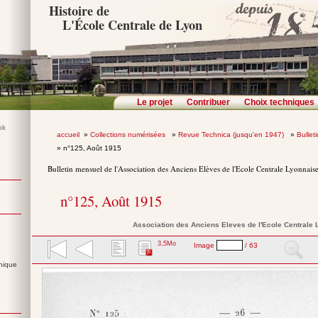
Histoire de
L'École Centrale de Lyon
Le projet
Contribuer
Choix techniques
accueil
»
Collections numérisées
»
Revue Technica (jusqu'en 1947)
»
Bullet
» n°125, Août 1915
Bulletin mensuel de l'Association des Anciens Elèves de l'Ecole Centrale Lyonnais
n°125, Août 1915
Association des Anciens Eleves de l'Ecole Centrale
3,5Mo
Image
/ 63
nique