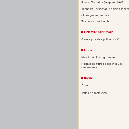
Revue Technica (jusqu'en 1947)
Technica - sélection d'articles récen
Ouvrages numérisés
Travaux de recherche
L'histoire par l'image
Cartes postales (début XXe)
Liens
Histoire et Enseignement
Portails et autres bibliothèques
numériques
Index
Auteur
Index de mots-clés